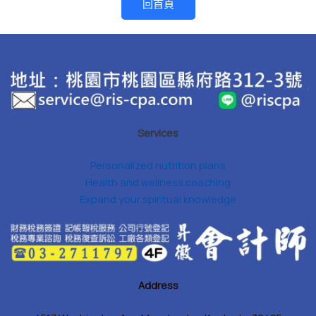
回首頁
Services
Personalized nutrition plans
Health and wellness coaching
Expand your spiritual knowledge
Address