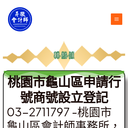
跳
MAI
至
ME
主
要
內
容
桃園市龜山區申請行
號商號設立登記
03-2711797 -桃園市
龜山區會計師事務所，