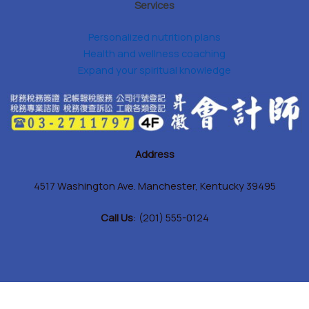
Services
Personalized nutrition plans
Health and wellness coaching
Expand your spiritual knowledge
Address
4517 Washington Ave. Manchester, Kentucky 39495
Call Us
: (201) 555-0124