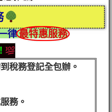
務
一律
最特惠服務
！
詢到稅務登記全包辦。
式服務。