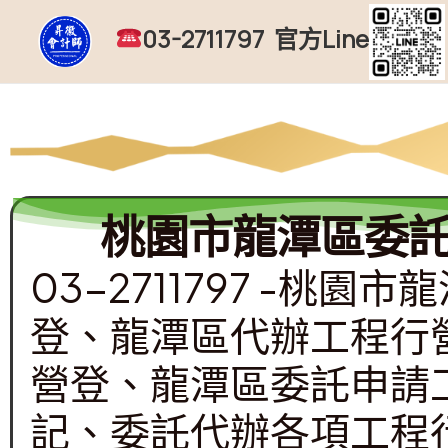
跳
03-2711797 官方Line
至
主
要
內
容
桃園市龍潭區委
03-2711797 -
登、龍潭區代辦工程行
營登、龍潭區委託申請
記、委託代辦各項工程