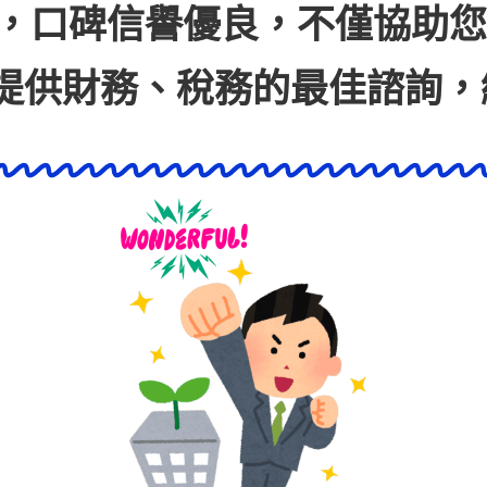
，口碑信譽優良，不僅協助您
提
供財務、稅務的最佳諮詢，