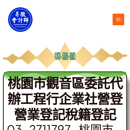
跳
MAI
至
ME
主
要
內
容
桃園市觀音區委託代
辦工程行企業社營登
營業登記稅籍登記
03-2711797 -桃園市