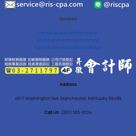
Services
Personalized nutrition plans
Health and wellness coaching
Expand your spiritual knowledge
Address
4517 Washington Ave. Manchester, Kentucky 39495
Call Us
: (201) 555-0124