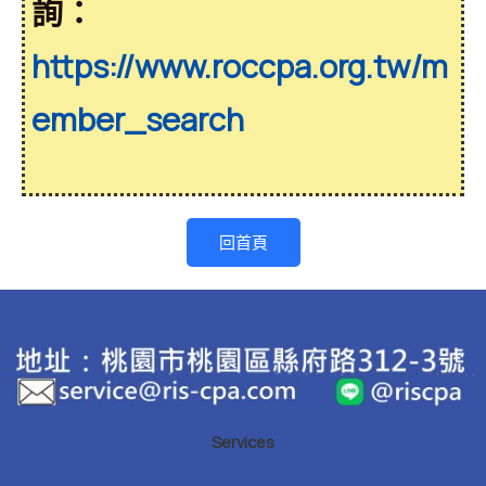
詢：
https://www.roccpa.org.tw/m
ember_search
回首頁
Services