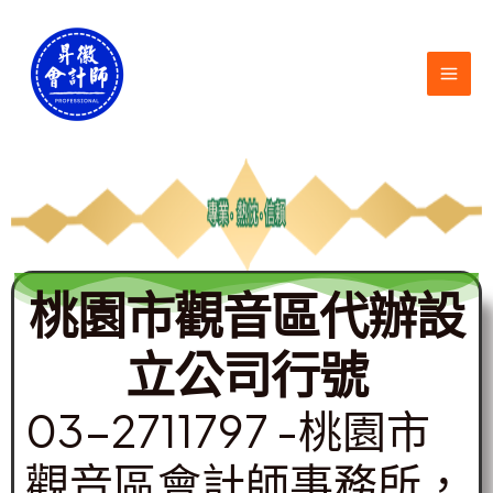
跳
MAI
至
ME
主
要
內
容
桃園市觀音區代辦設
立公司行號
03-2711797 -桃園市
觀音區會計師事務所，