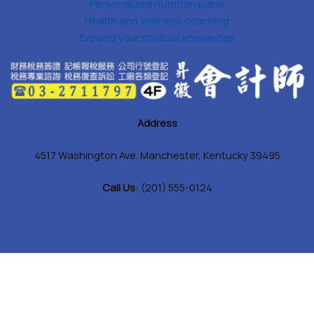
Personalized nutrition plans
Health and wellness coaching
Expand your spiritual knowledge
Address
4517 Washington Ave. Manchester, Kentucky 39495
Call Us
: (201) 555-0124