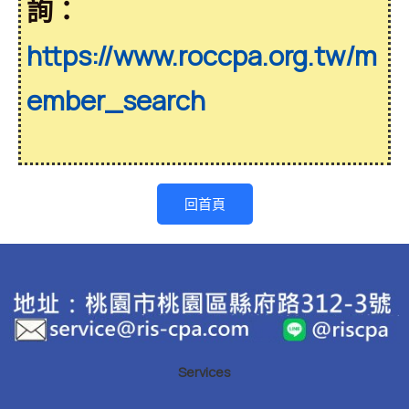
詢：
https://www.roccpa.org.tw/m
ember_search
回首頁
Services