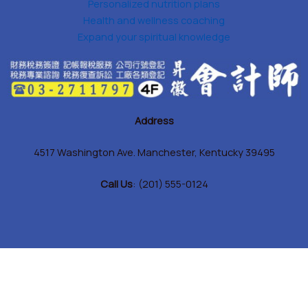
Personalized nutrition plans
Health and wellness coaching
Expand your spiritual knowledge
Address
4517 Washington Ave. Manchester, Kentucky 39495
Call Us
: (201) 555-0124