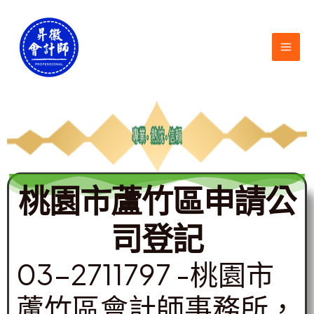
跳
MAI
至
ME
主
要
內
容
桃園市蘆竹區申請公
司登記
03-2711797 -桃園市
蘆竹區會計師事務所，