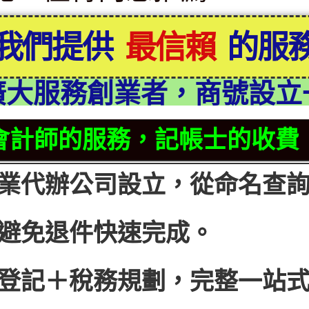
我們提供
的服
最
信
廣大服務創業者，商號設立
賴
會計師的服務，記帳士的收費
業代辦公司設立，從命名查
避免退件快速完成。
登記＋稅務規劃，完整一站