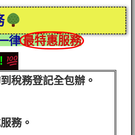
務
一律
最特惠服務
！
詢到稅務登記全包辦。
式服務。