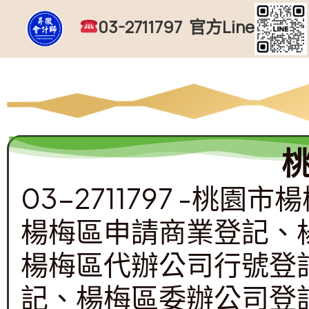
跳
03-2711797 官方Line
至
主
要
內
容
03-2711797 -
楊梅區申請商業登記、
楊梅區代辦公司行號登
記、楊梅區委辦公司登