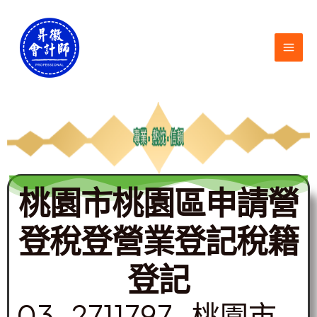
跳
MAI
至
ME
主
要
內
容
桃園市桃園區申請營
登稅登營業登記稅籍
登記
03-2711797 -桃園市