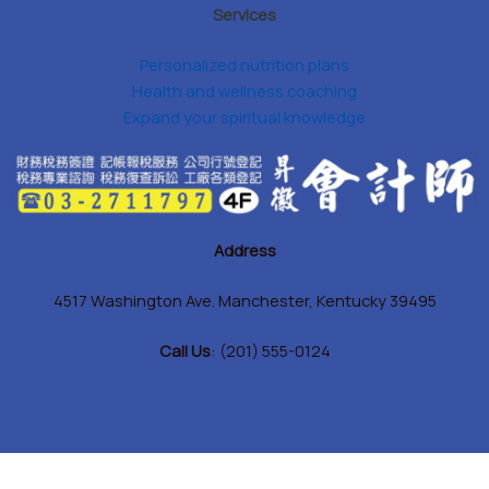
Services
Personalized nutrition plans
Health and wellness coaching
Expand your spiritual knowledge
Address
4517 Washington Ave. Manchester, Kentucky 39495
Call Us
: (201) 555-0124