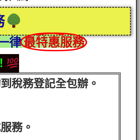
務
一律
最特惠服務
！
詢到稅務登記全包辦。
式服務。