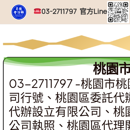
跳
03-2711797 官方Line
至
主
要
內
容
桃園
03-2711797 -
司行號、桃園區委託代
代辦設立有限公司、桃
公司執照、桃園區代理