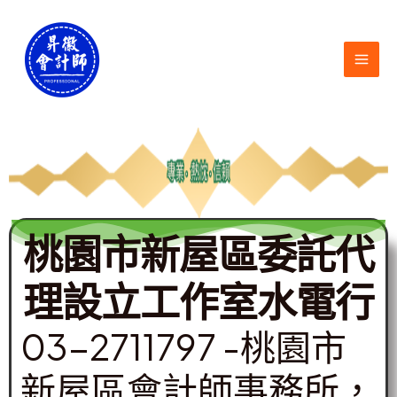
跳
MAI
至
ME
主
要
內
容
桃園市新屋區委託代
理設立工作室水電行
03-2711797 -桃園市
新屋區會計師事務所，