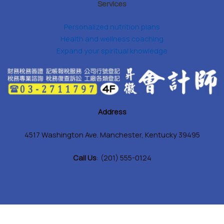
Services
Personalized nutrition plans
Health and wellness coaching
Expand your spiritual knowledge
Address
4517 Washington Ave. Manchester, Kentucky 39495
Call Us
: (201) 555-0124