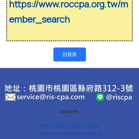
https://www.roccpa.org.tw/m
ember_search
回首頁
Services
Personalized nutrition plans
Health and wellness coaching