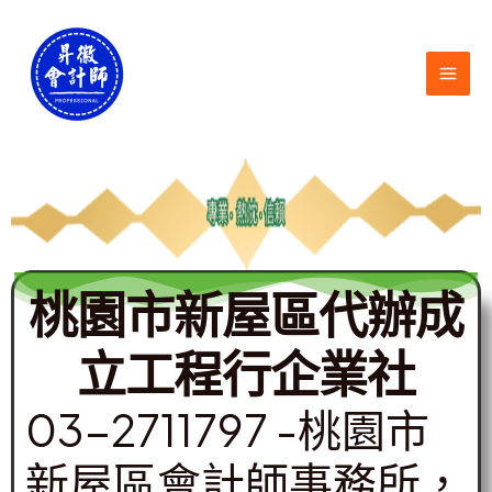
跳
MAI
至
ME
主
要
內
容
桃園市新屋區代辦成
立工程行企業社
03-2711797 -桃園市
新屋區會計師事務所，