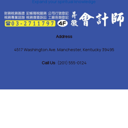
Expand your spiritual knowledge
Address
4517 Washington Ave. Manchester, Kentucky 39495
Call Us
: (201) 555-0124