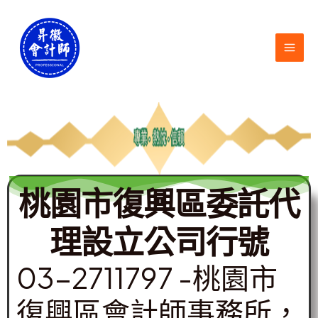
跳
MAI
至
ME
主
要
內
容
桃園市復興區委託代
理設立公司行號
03-2711797 -桃園市
復興區會計師事務所，