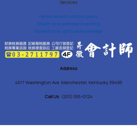
Services
Personalized nutrition plans
Health and wellness coaching
Expand your spiritual knowledge
Address
4517 Washington Ave. Manchester, Kentucky 39495
Call Us
: (201) 555-0124