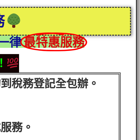
務
一律
最特惠服務
！
詢到稅務登記全包辦。
式服務。