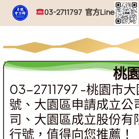
跳
03-2711797 官方Line
至
主
要
內
容
桃
03-2711797 -
號、大園區申請成立公
司、大園區成立股份有
行號，值得向您推薦！​