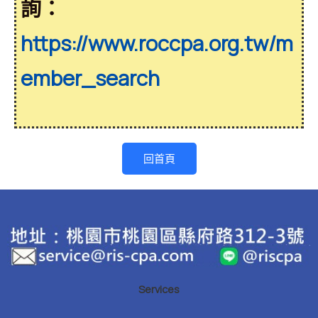
詢：
https://www.roccpa.org.tw/m
ember_search
回首頁
Services