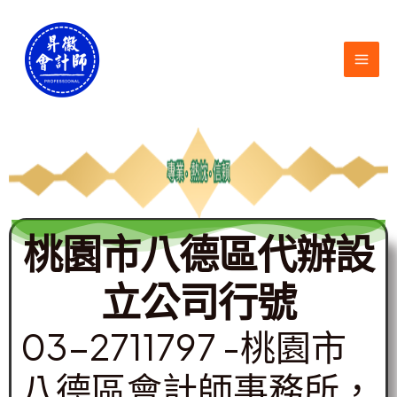
跳
MAI
至
ME
主
要
內
容
桃園市八德區代辦設
立公司行號
03-2711797 -桃園市
八德區會計師事務所，