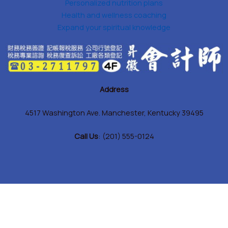
Personalized nutrition plans
Health and wellness coaching
Expand your spiritual knowledge
Address
4517 Washington Ave. Manchester, Kentucky 39495
Call Us
: (201) 555-0124