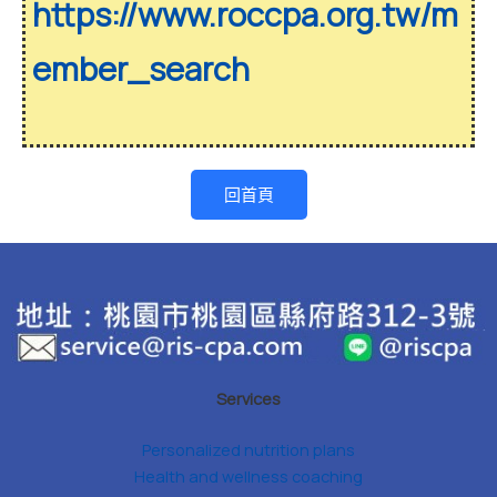
https://www.roccpa.org.tw/m
ember_search
回首頁
Services
Personalized nutrition plans
Health and wellness coaching