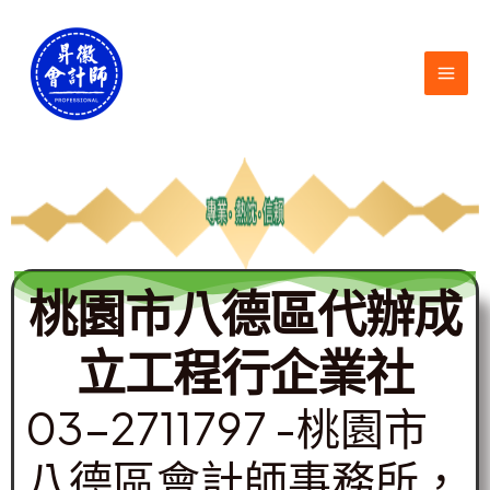
跳
MAI
至
ME
主
要
內
容
桃園市八德區代辦成
立工程行企業社
03-2711797 -桃園市
八德區會計師事務所，