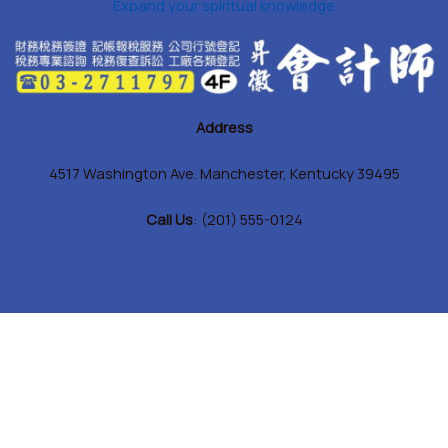
Expand your spiritual knowledge
Address
4517 Washington Ave. Manchester, Kentucky 39495
Call Us
: (201) 555-0124