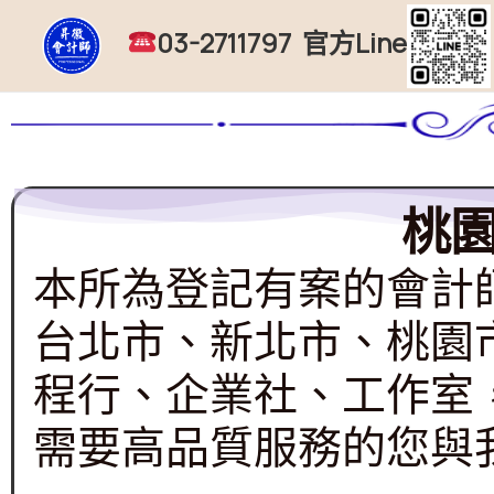
跳
03-2711797 官方Line
至
主
要
內
容
桃
本所為登記有案的會計
台北市、新北市、桃園
程行、企業社、工作室
需要高品質服務的您與