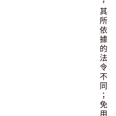
，
其
所
依
據
的
法
令
不
同
；
免
用