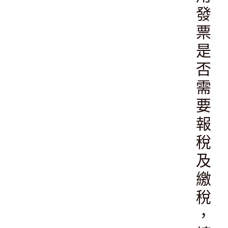
發
票
是
否
需
要
報
稅
及
繳
稅
，