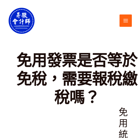
跳
MAI
至
ME
主
要
內
容
免用發票是否等於
免稅，需要報稅繳
稅嗎？
免
用
統