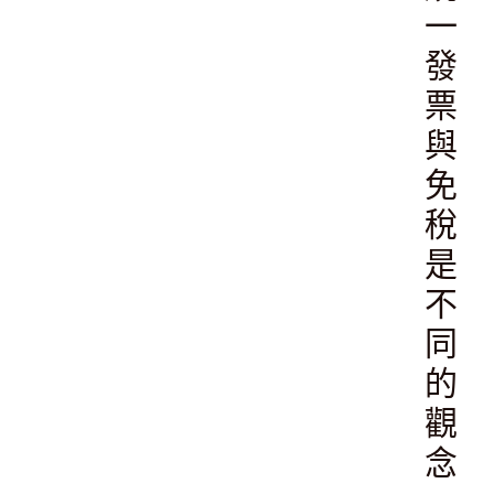
一
發
票
與
免
稅
是
不
同
的
觀
念