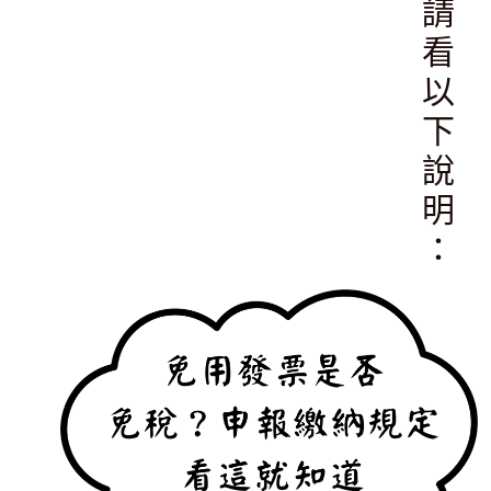
請
看
以
下
說
明
：